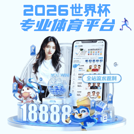
注册入口
真钱世界杯开户网
· 体育观
看更便捷
连接你的赛事视野，打造球迷专属的数字主场。
真钱世界
杯开户网网页版
提供多终端支持、高清视频、 实时比分与
赛事推荐，让你随时随地畅享体育内容。
网页端入口