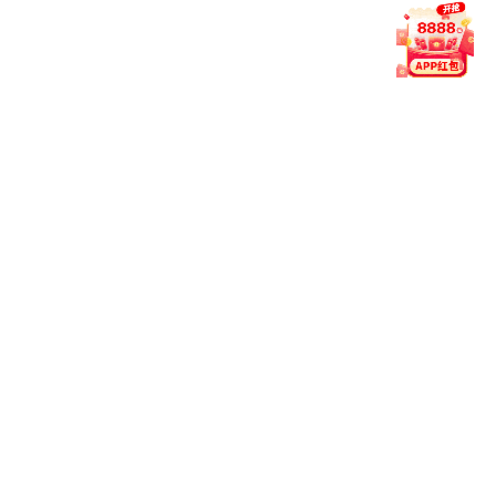
总结：
总体来看，聚勒此次严重膝盖伤势给自己和俱乐部都带来了
不少挑战。在医务人员精心制定恢复计划及全队共同努力
下，相信他定能克服困难重返赛场。同时，这一事件也让我
们看到了体育竞技背后的艰辛与坚持，无论是运动员还是观
众，都应该给予更多理解与支持。
C随着时间推移，我们期待看到一个全新的、更加强大的聚
勒站在绿茵场上，再次展现出自己的才华。同样，也希望所
有运动员能够铭记保护身体的重要性，在追求梦想之路上走
得更加稳健、安全。
分享到：