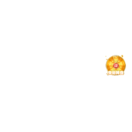
布局产生影响。教练组需要重新考虑如何调整阵容，以弥补
因他受伤而造成的位置空缺。在接下来的比赛中，对手可能
会更加针对性地攻击这一弱点，因此必须做好充分准备。
此外，由于时间紧迫，新任替补球员需要迅速融入团队并承
担起关键责任。这不仅考验他们自身能力，也考验教练组调
配资源和战术灵活性的能力。教练组对此已开始进行相应讨
论，希望能够找到最佳方案保证球队战斗力不下降。
然而，即便面对困境，全队士气依旧高昂。队友们纷纷表
示，会努力捍卫球队荣誉，同时也希望能用胜利来献给正在
养伤的聚勒，为他加油打气。这种团结一致、一往无前的精
神，使得整个团队更加坚定向前迈进。
4、球迷反响与支持
在得知聚勒受伤后，各大社交平台上充斥着来自球迷们表达