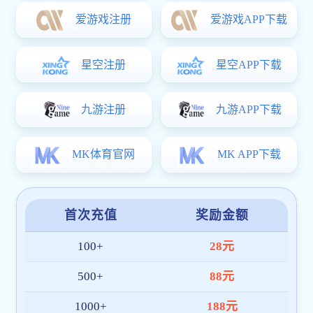
首页
体育新闻
正文
近日，德国足球运动员聚勒在比赛中遭遇了严重的膝盖伤
势，这一消息引发了广泛关注。受伤后的他被拍到坐在更衣
室内，膝盖缠着绷带，神情凝重。在赛后采访中，聚勒为大
家透露了他的最新伤情情况。这场事故不仅对他个人而言是
一次挑战，也让许多球迷和球队感到担忧。本文将从聚勒的
伤势情况、恢复计划、对球队的影响以及球迷反应四个方面
深入探讨这一事件，以期更好地理解聚勒所面临的困境及其
后续发展。
1、聚勒的伤势情况
聚勒在比赛中受伤的具体情况引起了媒体和球迷们的高度关
注。据了解，他是在一次拼抢中不慎扭到了膝盖，随即疼痛
感袭来，无法继续比赛。现场医生立即对其进行了初步评