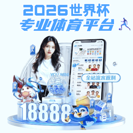
注册入口
真钱世界杯开户网
· 体育观
看更便捷
连接你的赛事视野，打造球迷专属的数字主场。
真钱世界
杯开户网网页版
提供多终端支持、高清视频、 实时比分与
赛事推荐，让你随时随地畅享体育内容。
网页端入口