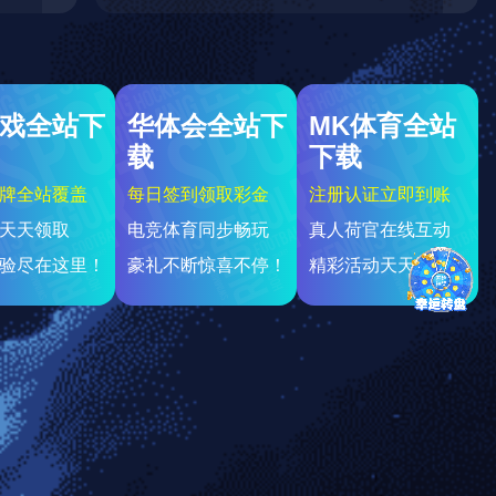
科技驱动
机制，用户
将创新技术融入真钱世界杯开户网-认
证官网各项服务，持续刷新体验上
限。
全球视野
，皆围绕
聚焦跨区域体育资源整合，打造覆盖
多语种、多时区的服务网络。
系统