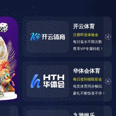
App
公司
体育
注册入口
简介
新闻
据与互动内容服务，产品体系涵盖赛事直播、移动端
营。平台覆盖多个语种与终端系统，用户规模持续增