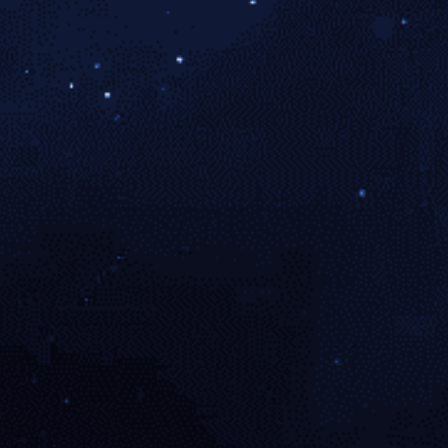
真钱世界杯开户网