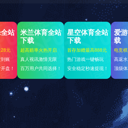
体验出众的综合赛事平台。
安全为本
坚持业界领先的数据保护
隐私永远第一位。
用户至上
每一次更新、每一项设计
用户需求展开。
真钱世界杯开户网三重安全护盾