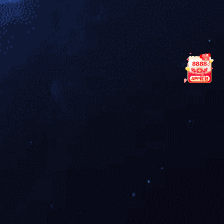
体安全韧性。
系统层安全
部署入侵检测、防火墙