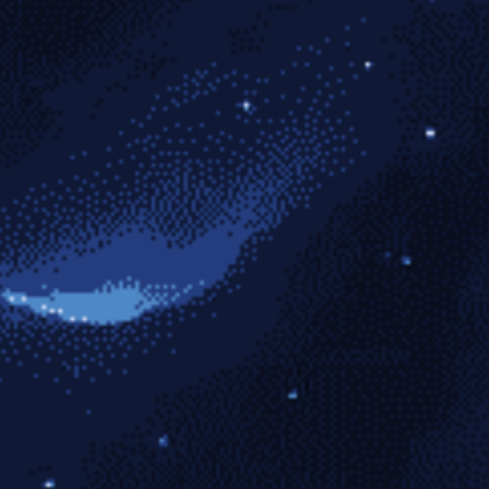
Mkali Si Te通过自
懈和勤奋努力。这种价值观
总结：
综上所述，麦卡利斯特凭借其
位值得后人铭记与学习的人
动员树立了一座丰碑。
无论岁月如何变迁，麦卡利
精神传递给每一位热爱足球
分享到：