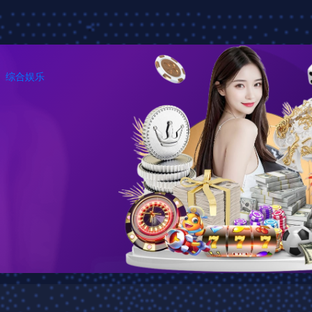
界杯开户网
· 体育观
球迷专属的数字主场。
真钱世界杯开户网网页版
提供多
时比分与赛事推荐，让你随时随地畅享体育内容。
网页端入口
下载APP