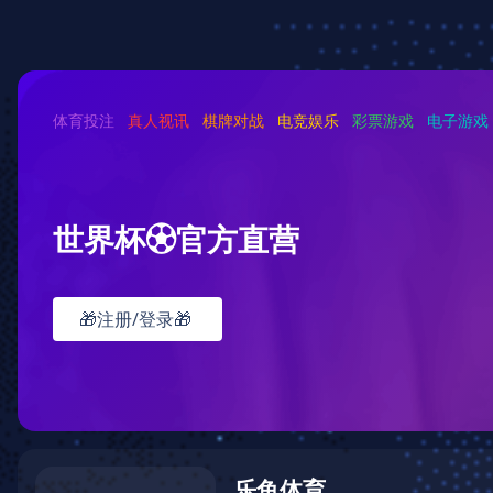
真钱世
连接你的赛事视野，打造