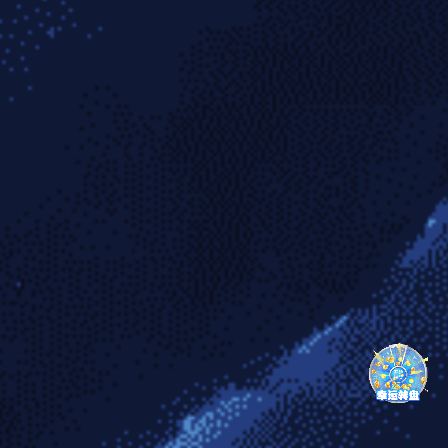
也是整个利物浦历史上的骄傲
磨灭的一部分。
决赛中，他做出了决定性的扑
重要性。
于对方射手的盯防以及对空中
也逐渐提升至传奇级别。
间形成良好的沟通，不仅提升
挑战，为晋级决赛提供了坚实