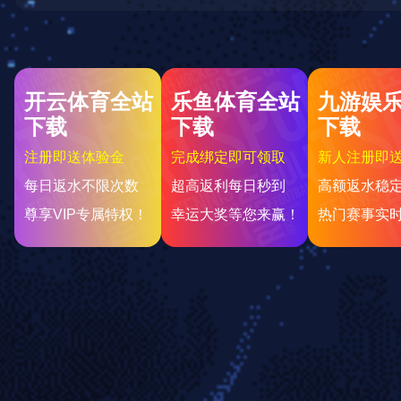
首页
体育新闻
正
麦卡利斯特，作为利物浦传奇
中。本文将从四个方面详细
辈门将的影响。通过这些层
征和传奇人物。
1、利物浦生涯
麦卡利斯特于1980年代初
练和队友们的信任。在他的
在他效力期间，麦卡利斯特
员，为球队争光添彩。从19
位。